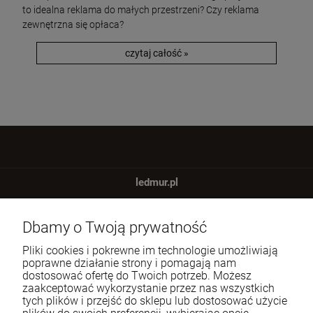
to idealna reklama do małych przestrzeni? Czy reklama
zewnętrzna się opłaca?
czytaj całość »
ledmur.pl
ul. Agatowa 9a
Dbamy o Twoją prywatność
82-310 Gronowo Górne
Pliki cookies i pokrewne im technologie umożliwiają
Tel.:
666 604 543
poprawne działanie strony i pomagają nam
dostosować ofertę do Twoich potrzeb. Możesz
E-mail:
sklep@ledmur.pl
zaakceptować wykorzystanie przez nas wszystkich
tych plików i przejść do sklepu lub dostosować użycie